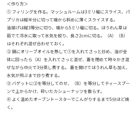
＜作り方＞
① フィリングを作る。マッシュルームは3ミリ幅にスライス、パ
プリカは縦半分に切って端から斜めに薄くスライスする。
油揚げは縦3等分に切り、端から5ミリ幅に切る。ほうれん草は
茹でて冷⽔に取って⽔気を絞り、⻑さ2cmに切る。（A）（B）
はそれぞれ混ぜ合わせておく。
② 鍋にオリーブオイルを熱して①を⼊れてさっと炒め、油が全
体に回ったら（A）を⼊れてさっと混ぜ、蓋を閉めて時々かき混
ぜながら中⽕で3分蒸し煮する。 蓋を開けてほうれん草も加え、
⽔気が⾶ぶまで炒り煮する。
③ バゲットに②を等分してのせ、（B）を等分してティースプー
ンで上からかけ、砕いたカシューナッツを散らす。
④ よく温めたオーブントースターでこんがりするまで5分ほど焼
く。