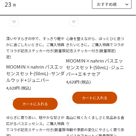
23
件
深いやすらぎの中で、すっきり軽や
心身を整えながら、ほっとひと息つ
かに過ごしたいときに。ご購入特典
きたいときに。ご購入特典でコラボ
でコラボ記念ステッカー付き(数量限
記念ステッカー付き(数量限定)
定)
MOOMIN×nahrin バスエッ
MOOMIN×nahrin バスエッ
センスセット(50mL) -ジュニ
センスセット(50mL) -サンダ
パー+エキナセア
ルウッド+ジュニパー
4,620円
(税込)
4,620円
(税込)
カートに入れる
カートに入れる
ゆらぎに寄り添い、穏やかな甘さが
高山に咲くたくましさと気品ある香
広がるバスエッセンス。ご購入特典
り
でコラボ記念ステッカー付き(数量限
年齢や季節の変化にやさしく寄り添
定)
うバスケアセット＜数量限定＞