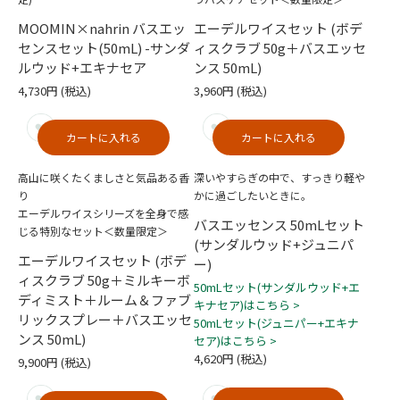
MOOMIN×nahrin バスエッ
エーデルワイスセット (ボデ
センスセット(50mL) -サンダ
ィスクラブ 50g＋バスエッセ
ルウッド+エキナセア
ンス 50mL)
4,730円
(税込)
3,960円
(税込)
カートに入れる
カートに入れる
高山に咲くたくましさと気品ある香
深いやすらぎの中で、すっきり軽や
り
かに過ごしたいときに。
エーデルワイスシリーズを全身で感
バスエッセンス 50mLセット
じる特別なセット＜数量限定＞
(サンダルウッド+ジュニパ
エーデルワイスセット (ボデ
ー)
ィスクラブ 50g＋ミルキーボ
50mLセット(サンダルウッド+エ
ディミスト＋ルーム＆ファブ
キナセア)はこちら >
リックスプレー＋バスエッセ
50mLセット(ジュニパー+エキナ
ンス 50mL)
セア)はこちら >
4,620円
(税込)
9,900円
(税込)