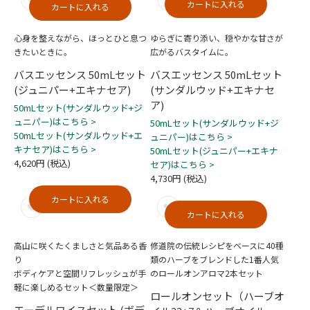
カートに入れる
カートに入れる
心身を整えながら、ほっとひと息つ
ゆらぎに寄り添い、穏やかな甘さが
きたいときに。
広がるバスタイムに。
バスエッセンス 50mLセット
バスエッセンス 50mLセット
(ジュニパー+エキナセア)
(サンダルウッド+エキナセ
ア)
50mLセット(サンダルウッド+ジ
ュニパー)はこちら >
50mLセット(サンダルウッド+ジ
50mLセット(サンダルウッド+エ
ュニパー)はこちら >
キナセア)はこちら >
50mLセット(ジュニパー+エキナ
4,620円
(税込)
セア)はこちら >
4,730円
(税込)
カートに入れる
カートに入れる
高山に咲くたくましさと気品ある香
修道院の伝統レシピをベースに40種
り
類のハーブをブレンドした1番人気
ボディケアと空間リフレッシュが手
のロールオンアロマ2本セット
軽に楽しめるセット＜数量限定＞
ロールオンセット（ハーブオ
エーデルワイスセット (ボデ