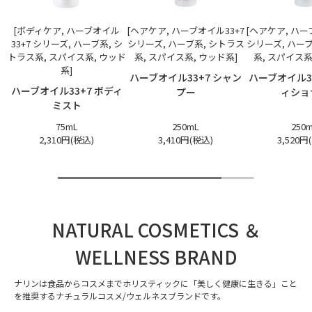
[ボディケア, ハーブオイル
[ヘアケア, ハーブオイル33+7
[ヘアケア, ハー
33+7 シリーズ, ハーブ系, シ
シリーズ, ハーブ系, シトラス
シリーズ, ハー
トラス系, スパイス系, ウッド
系, スパイス系, ウッド系]
系, スパイス系
系]
ハーブオイル33+7 シャン
ハーブオイル3
ハーブオイル33+7 ボディ
プー
ィショ
ミスト
75mL
250mL
250
2,310円(税込)
3,410円(税込)
3,520円
NATURAL COSMETICS ＆
WELLNESS BRAND
ナリンは食品からコスメまでホリスティックに「美しく健康に生きる」こと
を推奨するナチュラルコスメ/ウェルネスブランドです。