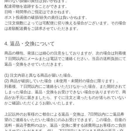
障のない損傷の責任は負いかねます。
配達荷物を追跡することができます。
日時・時間帯のご指定はできかねます。
ポスト投函後の破損/紛失の責任は負いかねます。
ご注文個数によっては宅配便に切り換える場合がございます。その場合
は差額配送費をご請求させていただきます。
返品・交換について
商品の梱包、発送には細心の注意をしておりますが、次の場合は到着後
７日間以内にメールまたは電話でご連絡ください。当店の送料負担にて
返品・交換をさせていただきます。
(1) 注文内容と異なる商品が届いた場合。
(2) 商品が破損していた場合（未使用・未開封の場合に限ります）。
到着後、７日間以内にご連絡をいただけなかった場合、また開封されて
しまった場合は、返品・交換をお受けできない場合がありますので、商
品がお手元に届きましたら、すぐに注文と違ったものが送られていない
かご確認いただくようお願いいたします。
上記以外のお客様のご都合による返品・交換は、7日間以内にご返品希
望のご連絡をいただいた場合にのみお受けできます。この場合、往復の
送料・振込手数料のほか、返品・交換に要する諸費用はお客様のご負担
とさせていただきます。 但し、下記項目にあてはまる場合の返品・交