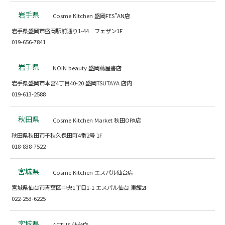
岩手県
Cosme Kitchen 盛岡FES”AN店
岩手県盛岡市盛岡駅前通り1-44 フェザン1F
019-656-7841
岩手県
NOIN beauty 盛岡蔦屋書店
岩手県盛岡市本宮4丁目40-20 盛岡TSUTAYA 店内
019-613-2588
秋田県
Cosme Kitchen Market 秋田OPA店
秋田県秋田市千秋久保田町4番2号 1F
018-838-7522
宮城県
Cosme Kitchen エスパル仙台店
宮城県仙台市青葉区中央1丁目1-1 エスパル仙台 東館2F
022-253-6225
宮城県
ACTUS 仙台店