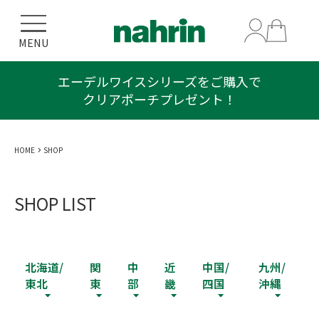
MENU
エーデルワイスシリーズをご購入で
自然の恵みを最後まで大切に
クリアポーチプレゼント！
アウトレットセレクション
HOME
SHOP
SHOP LIST
北海道/
関
中
近
中国/
九州/
東北
東
部
畿
四国
沖縄