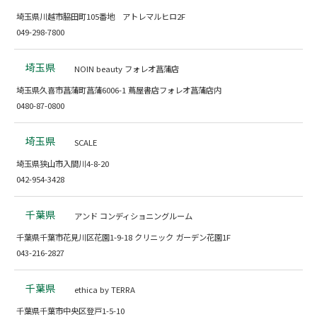
埼玉県川越市脇田町105番地 アトレマルヒロ2F
049-298-7800
埼玉県
NOIN beauty フォレオ菖蒲店
埼玉県久喜市菖蒲町菖蒲6006-1 蔦屋書店フォレオ菖蒲店内
0480-87-0800
埼玉県
SCALE
埼玉県狭山市入間川4-8-20
042-954-3428
千葉県
アンド コンディショニングルーム
千葉県千葉市花見川区花園1-9-18 クリニック ガーデン花園1F
043-216-2827
千葉県
ethica by TERRA
千葉県千葉市中央区登戸1-5-10