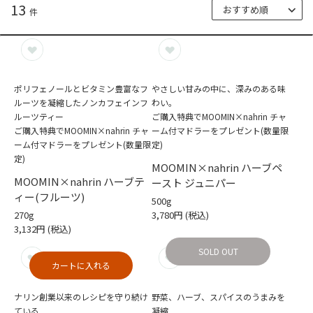
13
件
ポリフェノールとビタミン豊富なフ
やさしい甘みの中に、深みのある味
ルーツを凝縮したノンカフェインフ
わい。
ルーツティー
ご購入特典でMOOMIN×nahrin チャ
ご購入特典でMOOMIN×nahrin チャ
ーム付マドラーをプレゼント(数量限
ーム付マドラーをプレゼント(数量限
定)
定)
MOOMIN×nahrin ハーブペ
MOOMIN×nahrin ハーブテ
ースト ジュニパー
ィー(フルーツ)
500g
270g
3,780円
(税込)
3,132円
(税込)
SOLD OUT
カートに入れる
ナリン創業以来のレシピを守り続け
野菜、ハーブ、スパイスのうまみを
ている
凝縮