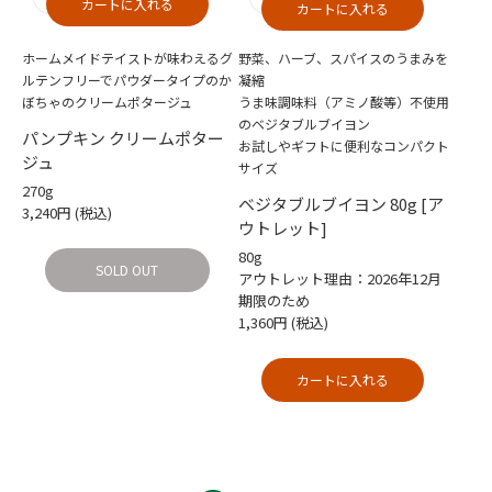
カートに入れる
カートに入れる
ホームメイドテイストが味わえるグ
野菜、ハーブ、スパイスのうまみを
ルテンフリーでパウダータイプのか
凝縮
ぼちゃのクリームポタージュ
うま味調味料（アミノ酸等）不使用
のベジタブルブイヨン
パンプキン クリームポター
お試しやギフトに便利なコンパクト
ジュ
サイズ
270g
ベジタブルブイヨン 80g [ア
3,240円
(税込)
ウトレット]
80g
SOLD OUT
アウトレット理由：2026年12月
期限のため
1,360円
(税込)
カートに入れる