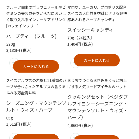
フルーツ由来のポリフェノールやビ
マロウ、ユーカリ、プロポリス配合
タミンの美容成分をからだにおいし
スイスの大自然を彷彿とさせる爽快
く取り入れるインナーケアドリンク
感あふれるハーブキャンディ
[カフェインフリー]
スイッシーキャンディ
ハーブティー (フルーツ)
70g（24粒入）
270g
1,404円
(税込)
3,132円
(税込)
カートに入れる
カートに入れる
スイスアルプスの岩塩と11種類のハ
おうちでつくるお料理をぐっと格上
ーブが合わさったアルプスの香りあ
げする人気フードアイテムのセット
ふれる万能調味料
クッキングセット（ベジタブ
シーズニング・マウンテンソ
ルブイヨン＋シーズニング・
ルト・ウィズ・ハーブ
マウンテンソルト・ウィズ・
ハーブ）
85g
1,512円
(税込)
4,860円
(税込)