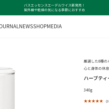
バスエッセンスエーデルワイス新発売！
紫外線や乾燥の気になる季節におすすめ
OURNAL
NEWS
SHOP
MEDIA
厳選した8種の
心と身体の休息
ハーブティ
340g
★ ★ ★ ★ ★
(