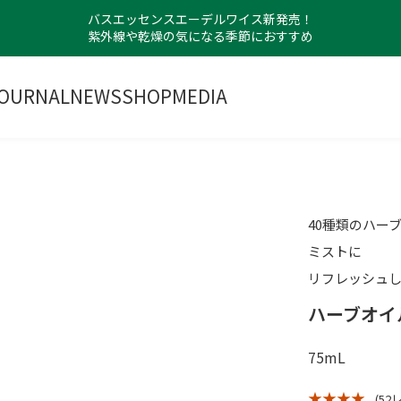
バスエッセンスエーデルワイス新発売！
紫外線や乾燥の気になる季節におすすめ
OURNAL
NEWS
SHOP
MEDIA
40種類のハー
ミストに
リフレッシュ
ハーブオイル
75mL
★ ★ ★ ★
(52