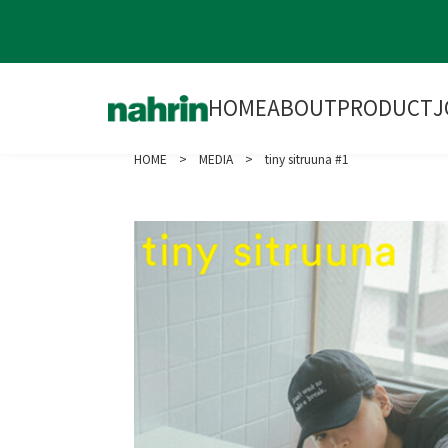
HOME
ABOUT
PRODUCT
J
HOME
>
MEDIA
> tiny sitruuna #1