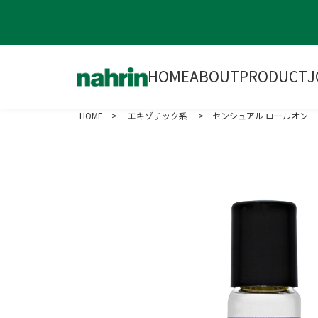
HOME
ABOUT
PRODUCT
J
HOME
>
エキゾチック系
> センシュアル ロールオン