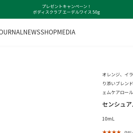
プレゼントキャンペーン！
ボディスクラブ エーデルワイス 50g
OURNAL
NEWS
SHOP
MEDIA
オレンジ、イラ
り添いブレン
ェムケアロー
センシュア
10mL
★ ★ ★ ★
(58