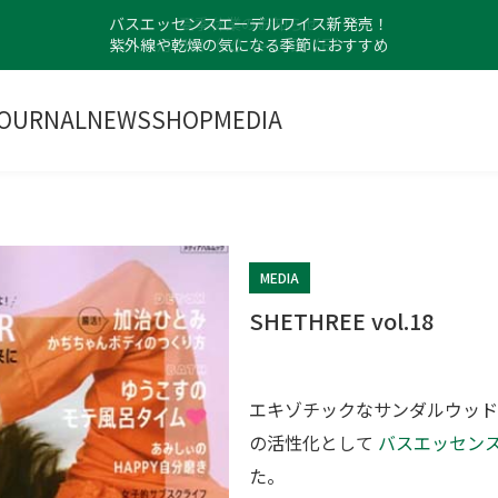
バスエッセンスエーデルワイス新発売！
紫外線や乾燥の気になる季節におすすめ
OURNAL
NEWS
SHOP
MEDIA
MEDIA
SHETHREE vol.18
エキゾチックなサンダルウッド
の活性化として
バスエッセンス
た。