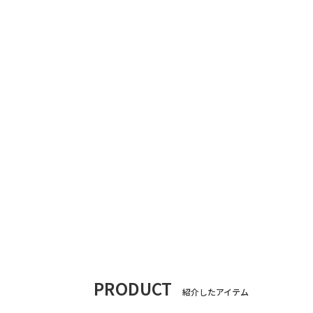
PRODUCT
紹介したアイテム