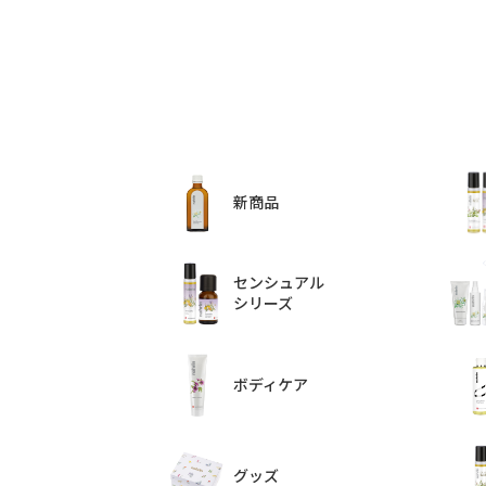
新商品
センシュアル
シリーズ
ボディケア
グッズ