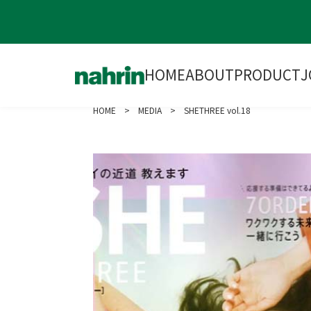
HOME
ABOUT
PRODUCT
J
HOME
>
MEDIA
> SHETHREE vol.18