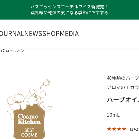
バスエッセンスエーデルワイス新発売！
紫外線や乾燥の気になる季節におすすめ
OURNAL
NEWS
SHOP
MEDIA
+7 ロールオン
40種類のハー
アロマのチカ
ハーブオイル
10mL
★ ★ ★ ★
(14