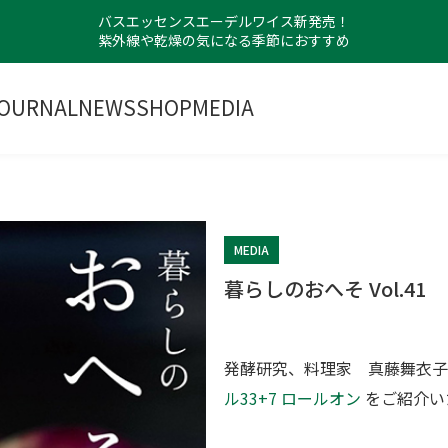
バスエッセンスエーデルワイス新発売！
紫外線や乾燥の気になる季節におすすめ
OURNAL
NEWS
SHOP
MEDIA
MEDIA
暮らしのおへそ Vol.41
発酵研究、料理家 真藤舞衣
ル33+7 ロールオン
をご紹介い