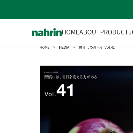
HOME
ABOUT
PRODUCT
J
HOME
>
MEDIA
> 暮らしのおへそ Vol.41