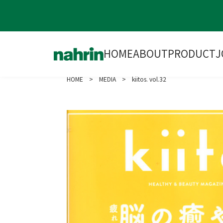
HOME
ABOUT
PRODUCT
J
HOME
>
MEDIA
> kiitos. vol.32