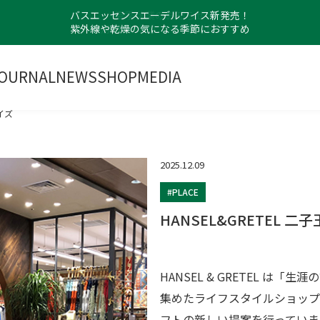
バスエッセンスエーデルワイス新発売！
紫外線や乾燥の気になる季節におすすめ
OURNAL
NEWS
SHOP
MEDIA
イズ
2025.12.09
#PLACE
HANSEL&GRETEL 二
HANSEL & GRETEL は
集めたライフスタイルショップ
フトの新しい提案を行っていま