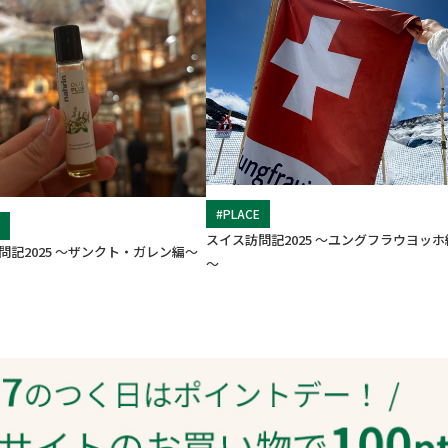
#PLACE
E
スイス訪問記2025 ～ユングフラウヨッホ
問記2025 ～ザンクト・ガレン編～
～