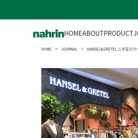
HOME
ABOUT
PRODUCT
J
HOME
>
JOURNAL
> HANSEL&GRETEL 二子玉川ラ