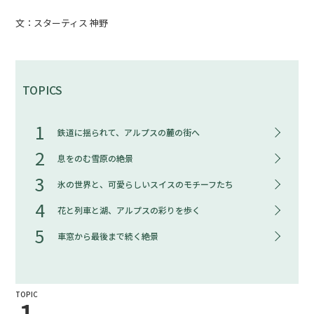
文：スターティス 神野
TOPICS
1
鉄道に揺られて、アルプスの麓の街へ
2
息をのむ雪原の絶景
3
氷の世界と、可愛らしいスイスのモチーフたち
4
花と列車と湖、アルプスの彩りを歩く
5
車窓から最後まで続く絶景
TOPIC