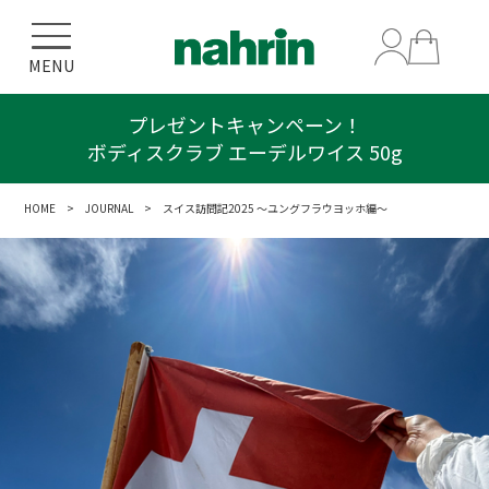
MENU
エーデルワイスシリーズをご購入で
クリアポーチプレゼント！
HOME
>
JOURNAL
> スイス訪問記2025 ～ユングフラウヨッホ編～