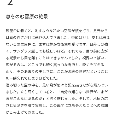
2
息をのむ雪原の絶景
展望台に着くと、刺すような冷たい空気が頬を打ち、足元から
は雪の白さが目に飛び込んできました。季節は7月。夏とは思え
ないこの雪景色に、まずは静かな衝撃を受けます。日差しは強
く、サングラス越しでも眩しいほど。それでも、目の前に広が
る光景から目を離すことはできませんでした。視界いっぱいに
広がるのは、どこまでも続く真っ白な雪原と、鋭くそびえる
山々。そのあまりの美しさに、ここが現実の世界だということ
を一瞬忘れてしまうほどでした。
澄み切った空の中を、黒い鳥が悠々と弧を描きながら飛んでい
ました。立ち尽くしていると、「自分の知らない世界が、まだ
まだこんなにあるのだ」と強く感じました。そして、地球の広
さと奥深さを肌で実感し、この瞬間に立ち会えたことへの感謝
がこみ上げてきました。