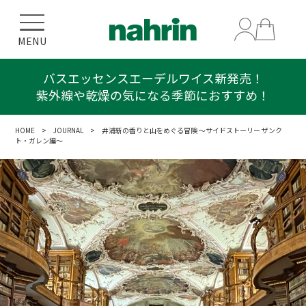
MENU
プレゼントキャンペーン！
ボディスクラブ エーデルワイス 50g
HOME
>
JOURNAL
> 井浦新の香りと山をめぐる冒険 ～サイドストーリー ザンク
ト・ガレン編～