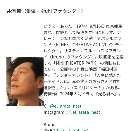
井浦 新（俳優・Kruhi ファウンダー）
いうら・あらた／1974年9月15日 東京都生
まれ。俳優として映画を中⼼にドラマ、ナ
レーションなど幅広く活動。アパレルブラ
ンド〈ELNEST CREATIVE ACTIVITY〉ディ
レクター。サスティナブル・コスメブラン
ド〈Kruhi〉のファウンダー。映画館を応援
する「MINI THEATER PARK」の活動もし
ている。公開中の作品に映画『福田村事
件』『アンダーカレント』『人生に詰んだ
元アイドルは、赤の他人のおっさんと住む
選択をした』、CX『月とケーキ』がある。
待機作に2024年大河ドラマ『光る君へ』。
X：
@el_arata_nest
Instagram：
@el_arata_nest
Kruhi
WEB：
https://kruhi.jp/