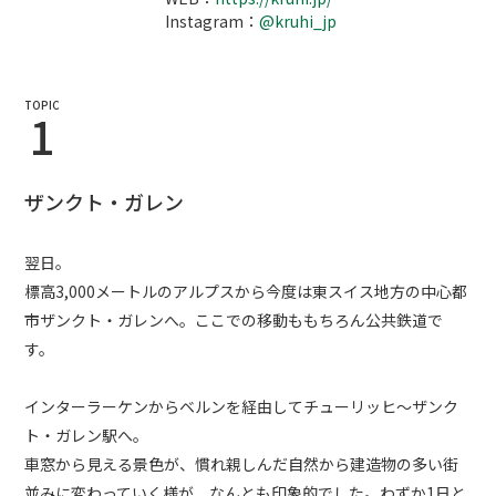
Instagram：
@kruhi_jp
TOPIC
1
ザンクト・ガレン
翌日。
標高3,000メートルのアルプスから今度は東スイス地方の中心都
市ザンクト・ガレンへ。ここでの移動ももちろん公共鉄道で
す。
インターラーケンからベルンを経由してチューリッヒ～ザンク
ト・ガレン駅へ。
車窓から見える景色が、慣れ親しんだ自然から建造物の多い街
並みに変わっていく様が、なんとも印象的でした。わずか1日と