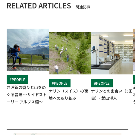
RELATED ARTICLES
関連記事
#PEOPLE
#PEOPLE
#PEOPLE
井浦新の香りと山をめ
ナリン（スイス）の環
ナリンとの出会い（3回
ぐる冒険 ～サイドスト
境への取り組み
目）- 武田将人
ーリー アルプス編～