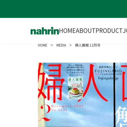
HOME
ABOUT
PRODUCT
J
HOME
>
MEDIA
> 婦人画報 12月号