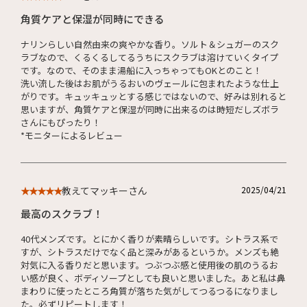
角質ケアと保湿が同時にできる
ナリンらしい自然由来の爽やかな香り。ソルト＆シュガーのスク
ラブなので、くるくるしてるうちにスクラブは溶けていくタイプ
です。なので、そのまま湯船に入っちゃってもOKとのこと！
洗い流した後はお肌がうるおいのヴェールに包まれたような仕上
がりです。キュッキュッとする感じではないので、好みは別れると
思いますが、角質ケアと保湿が同時に出来るのは時短だしズボラ
さんにもぴったり！
*モニターによるレビュー
教えてマッキーさん
2025/04/21
★★★★★
最高のスクラブ！
40代メンズです。とにかく香りが素晴らしいです。シトラス系で
すが、シトラスだけでなく品と深みがあるというか。メンズも絶
対気に入る香りだと思います。つぶつぶ感と使用後の肌のうるお
い感が良く、ボディソープとしても良いと思いました。あと私は鼻
まわりに使ったところ角質が落ちた気がしてつるつるになりまし
た。必ずリピートします！