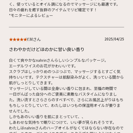
く、使っているとオイル調になるのでマッサージにも最適です。
日々の疲れを癒す抜群のアイテムでリピ確定です！
*モニターによるレビュー
Y.Mさん
2025/04/25
★★★★★
さわやかだけどほのかに甘い良い香り
白くて爽やかなnahrinさんらしいシンプルなパッケージ。
エーデルワイスのお花がかわいいです。
スクラブはしっかりめのつぶつぶで、マッサージするとすごく気
持ちいいです。テクスチャーは肌馴染みがよく、洗っている間から
肌がしっとりしてきます。
マッサージしている間は全身いい香りに包まれ、至福の時間で
一日がんばった自分へのご褒美に素敵なバスタイムになりまし
た。洗い流すとさらさらのすべすべで、さらにお風呂上がりはもち
もちしっとりしていて、わたしはいつもの保湿用オイルが要りま
せんでした。
しかもあのいい香りを肌にまとっていて、、
しあわせな気持ちで眠りにつけて、いい夢が見られそうです。
わたしはnahrinさんのハーブオイルがなくてはならない存在なので