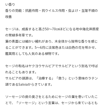
い香り
香りの効能：抗菌作用・抗ウイルス作用・虫よけ・生理不順の
改善
セージは、成長すると高さ50～70㎝ほどになる地中海北岸原産
の常緑多年草です。
葉の表面には細かい縮れがあり、木全体から独特な香りを感じ
ることができます。5～6月に淡紫色または白色の花を咲かせ、
鑑賞用としても人気のある植物です。
セージの和名はヤクヨウサルビアでサルビアという別名で呼ば
れることもあります。
サルビアの語源は、「治療する」「救う」という意味のラテン
語であるSalviaからきています。
ソーセージの皮の臭さをとるためにセージの葉を巻いていたこ
とで、「ソーセージ」という言葉は、セージから来ているとも