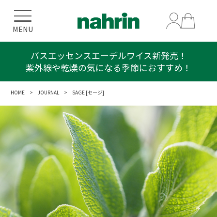
MENU
バスエッセンスエーデルワイス新発売！
紫外線や乾燥の気になる季節におすすめ！
HOME
>
JOURNAL
> SAGE [セージ]