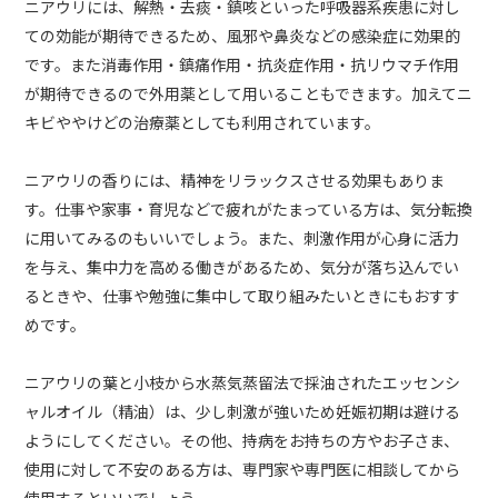
ニアウリには、解熱・去痰・鎮咳といった呼吸器系疾患に対し
ての効能が期待できるため、風邪や鼻炎などの感染症に効果的
です。また消毒作用・鎮痛作用・抗炎症作用・抗リウマチ作用
が期待できるので外用薬として用いることもできます。加えてニ
キビややけどの治療薬としても利用されています。
ニアウリの香りには、精神をリラックスさせる効果もありま
す。仕事や家事・育児などで疲れがたまっている方は、気分転換
に用いてみるのもいいでしょう。また、刺激作用が心身に活力
を与え、集中力を高める働きがあるため、気分が落ち込んでい
るときや、仕事や勉強に集中して取り組みたいときにもおすす
めです。
ニアウリの葉と小枝から水蒸気蒸留法で採油されたエッセンシ
ャルオイル（精油）は、少し刺激が強いため妊娠初期は避ける
ようにしてください。その他、持病をお持ちの方やお子さま、
使用に対して不安のある方は、専門家や専門医に相談してから