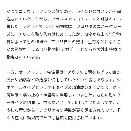
かつてニアウリはフランス領である、東インドのゴメンから輸
送されていたことから、フランスではゴメノールと呼ばれてい
ました。アメリカでは20世紀初頭頃、フロリダのエバーグレー
ズにニアウリを取り入れはじめましたが、植物から出る化学物
質によって他の植物やニアウリ自体の発芽・生育などになんら
かの影響を与える（植物間相互作用）ことから危険外来植物に
指定されています。
一方、オーストラリア先住民はニアウリの若葉をちぎって煎じ、
風邪や頭痛などの治療に使用していたという説もあります。シ
ネオールタイプというケモタイプの精油成分を用いて咳止め・
解熱剤・痛み止め・神経痛に利用していました。さらに別のケ
モタイプの精油は、香水などとして利用していたようです。こ
うした歴史からニアウリの持つ特性が高く評価されており、多
くの症状に効果的で今でも幅広く使用されています。