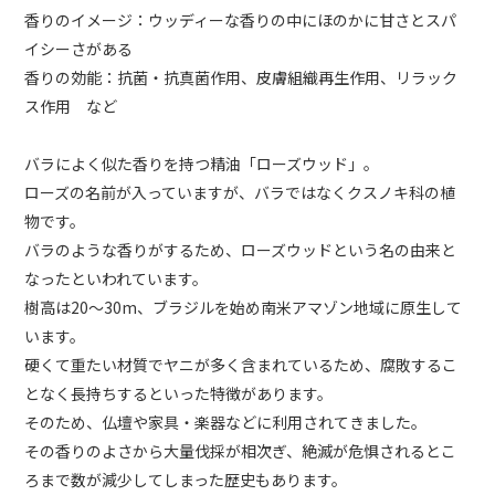
香りのイメージ：ウッディーな香りの中にほのかに甘さとスパ
イシーさがある
香りの効能：抗菌・抗真菌作用、皮膚組織再生作用、リラック
ス作用 など
バラによく似た香りを持つ精油「ローズウッド」。
ローズの名前が入っていますが、バラではなくクスノキ科の植
物です。
バラのような香りがするため、ローズウッドという名の由来と
なったといわれています。
樹高は20〜30m、ブラジルを始め南米アマゾン地域に原生して
います。
硬くて重たい材質でヤニが多く含まれているため、腐敗するこ
となく長持ちするといった特徴があります。
そのため、仏壇や家具・楽器などに利用されてきました。
その香りのよさから大量伐採が相次ぎ、絶滅が危惧されるとこ
ろまで数が減少してしまった歴史もあります。