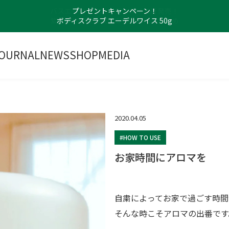
プレゼントキャンペーン！
ボディスクラブ エーデルワイス 50g
OURNAL
NEWS
SHOP
MEDIA
2020.04.05
#HOW TO USE
お家時間にアロマを
自粛によってお家で過ごす時間
そんな時こそアロマの出番です