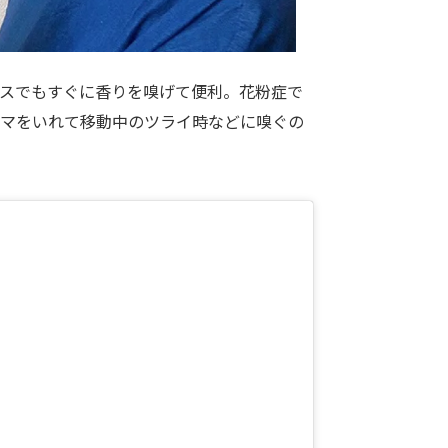
スでもすぐに香りを嗅げて便利。花粉症で
マをいれて移動中のツライ時などに嗅ぐの