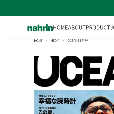
HOME
ABOUT
PRODUCT
J
HOME
>
MEDIA
> OCEANS 8月号