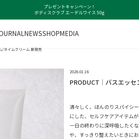
プレゼントキャンペーン！
ボディスクラブ エーデルワイス 50g
OURNAL
NEWS
SHOP
MEDIA
ム/タイムクリーム 新発売
2026.01.16
PRODUCT｜バスエッセ
清々しく、ほんのりスパイシー
にした、セルフケアアイテムが
一日の終わりに深呼吸したくな
や、すっきり整えたいときにお