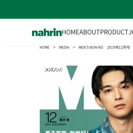
HOME
ABOUT
PRODUCT
J
HOME
>
MEDIA
> MEN’S NON-NO 2019年12月号