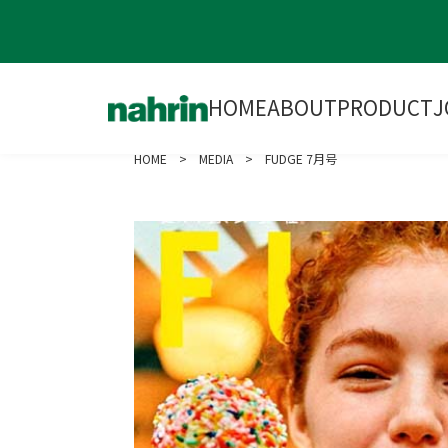
HOME
ABOUT
PRODUCT
J
HOME
>
MEDIA
> FUDGE 7月号