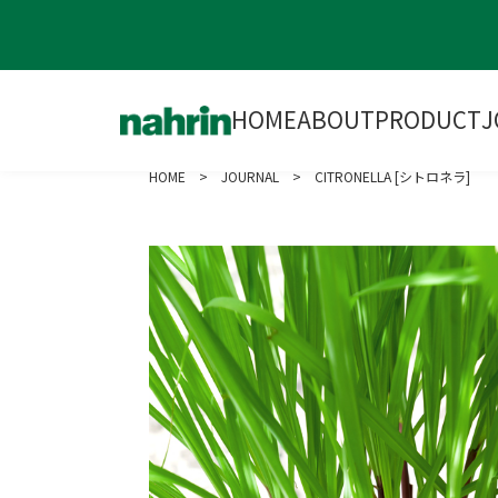
HOME
ABOUT
PRODUCT
J
HOME
>
JOURNAL
> CITRONELLA [シトロネラ]