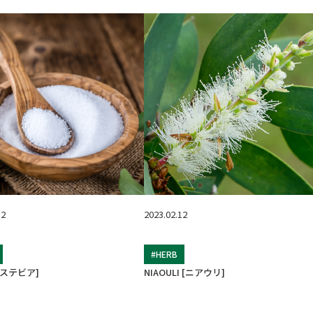
12
2023.02.12
#HERB
 [ステビア]
NIAOULI [ニアウリ]