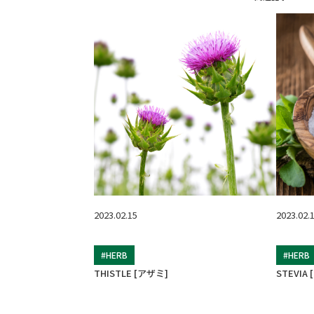
2023.02.15
2023.02.
#HERB
#HERB
THISTLE [アザミ]
STEVIA