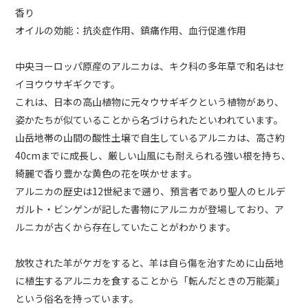
香り
オイルの効能：抗炎症作用、鎮痛作用、血行促進作用
中央ヨーロッパ原産のアルニカは、キク科の多年草で和名はセ
イヨウウサギギクです。
これは、日本の高山植物に元々ウサギギクという植物があり、
姿かたちが似ていることから名づけられたといわれています。
山岳地帯の山間の酸性土壌で自生しているアルニカは、高さ約
40cmまでに成長し、厳しい山風にも耐えられる強い根を持ち、
綺麗で香り豊かな黄色の花を咲かせます。
アルニカの歴史は12世紀まで遡り、預言者であり聖人のヒルデ
ガルト・ビンゲンが記した書物にアルニカが登場しており、ア
ルニカが古くから存在していたことがわかります。
放牧された羊がケガをすると、羊は自ら傷を治すために山岳地
に植生するアルニカを食することから「転んだときの万能薬」
という俗名を持っています。