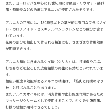
また、ヨーロッパを中心に18世紀頃には痛風・リウマチ・静脈
瘤・静脈炎などの治療にアルニカが使用されたそうです。
アルニカの花房には、150種類以上の薬学的に有用なフラボノイ
ド・カロチノイド・セスキテルペンラクトンなどの成分が含ま
れています。
花房の部分を抽出して作られる精油にも、さまざまな作用効果
が期待できます。
アルニカ精油に含まれるケイ酸（シリカ）は、打撲傷やこぶ、
打ち身などを起こした皮膚組織の再生に有効だといわれていま
す。
幅広い用途や効能があるアルニカ精油は、「筋肉と打撲の守り
神」と呼ばれることもあります。
またアルニカオイルには、消炎作用や血行促進作用があるため
マッサージクリームとして使用することで、むくみや筋肉痛、
打撲の緩和が期待できるでしょう。