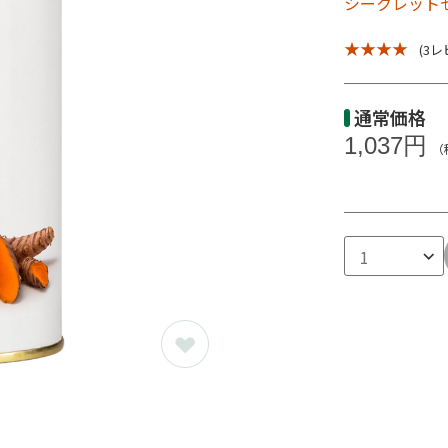
シークレットセ
★ ★ ★ ★
(3レ
通常価格
1,037円
（