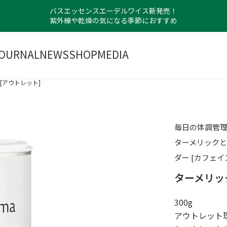
バスエッセンスエーデルワイス新発売！
紫外線や乾燥の気になる季節におすすめ
OURNAL
NEWS
SHOP
MEDIA
[アウトレット]
毎日の体調管
ターメリック
ダー [カフェイ
ターメリッ
300g
アウトレット理