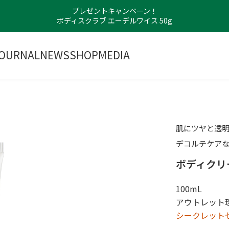
プレゼントキャンペーン！
ボディスクラブ エーデルワイス 50g
OURNAL
NEWS
SHOP
MEDIA
肌にツヤと透
デコルテケア
ボディクリー
100mL
アウトレット理
シークレットセ