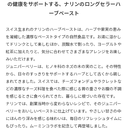
の健康をサポートする、ナリンのロングセラーハ
ーブペースト
スイス生まれのナリンのハーブペーストは、ハーブや果実の恵み
を凝縮した濃厚なペーストタイプの自然食品です。お湯に溶かし
てドリンクとして楽しむほか、炭酸水で割ったり、ヨーグルトや
紅茶に加えたりと、気分に合わせてさまざまなアレンジをお楽し
みいただけます。
ジュニパーベリーは、ヒノキ科のネズの木の実のこと。その特性
から、日々のすっきりをサポートするハーブとして古くから親し
まれてきました。スイスでは、チーズフォンデュやラクレットな
どの濃厚なチーズ料理を食べた際に感じる胃の重さやお腹の不調
を感じるときに食べられてきた、暮らしに根づいた存在です。
ナリンでは、創業当時から変わらないレシピで、そのジュニパー
ベリーをおいしいペーストに仕上げています。やさしい甘さの中
にほんのり深みを感じる味わいは、毎日のリフレッシュタイムに
もぴったり。ムーミンコラボを記念して再登場しました。