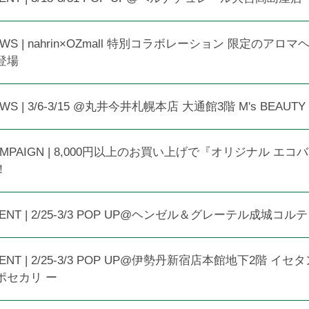
EWS | nahrin×OZmall 特別コラボレーション 限定のア
登場
WS | 3/6-3/15 @丸井今井札幌本店 大通館3階 M's BEAUTY
AMPAIGN | 8,000円以上のお買い上げで『オリジナル エ
！
VENT | 2/25-3/3 POP UP@ヘンゼル＆グレーテル成城コル
VENT | 2/25-3/3 POP UP@伊勢丹新宿店本館地下2階 イ
ポセカリ ー