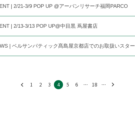
ENT | 2/21-3/9 POP UP @アーバンリサーチ福岡PARCO
ENT | 2/13-3/13 POP UP@中目黒 蔦屋書店
EWS | ベルサンパティック髙島屋京都店でのお取扱いスタ
1
2
3
4
5
6
…
18
…