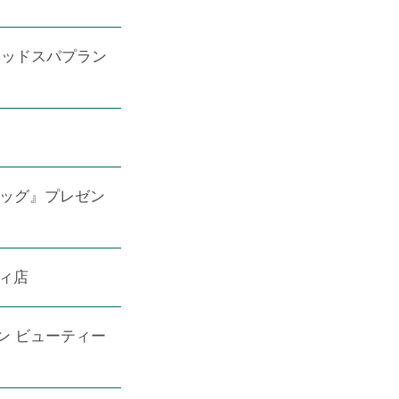
ロマヘッドスパプラン
コバッグ』プレゼン
ティ店
セタン ビューティー