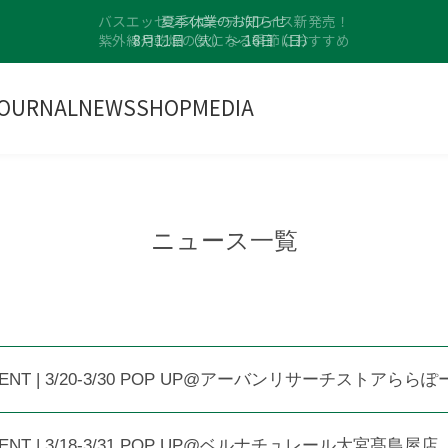
バスエッセンスエーデルワイス新発売！
夏季休業のお知らせ
紫外線や乾燥の気になる季節におすすめ
8月11日（火）〜 16日（日）
OURNAL
NEWS
SHOP
MEDIA
ニュース一覧
ENT | 3/20-3/30 POP UP@アーバンリサーチストアららぽ
ENT | 3/18-3/31 POP UP@ベルナチュレール大宮髙島屋店