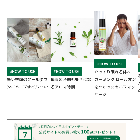
#HOW TO USE
#HOW TO USE
#HOW TO USE
ぐっすり眠れる体へ、
暑い季節のクールダウ
梅雨の時期も好きにな
カーミング ロールオン
ンにハーブオイル33+7
るアロマ時間
をつかったセルフマッ
サージ