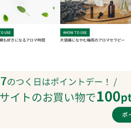
TO USE
#HOW TO USE
期も好きになるアロマ時間
片頭痛になやむ梅雨のアロマセラピー