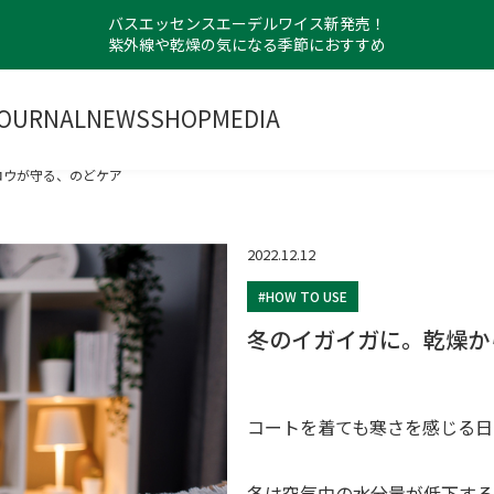
バスエッセンスエーデルワイス新発売！
紫外線や乾燥の気になる季節におすすめ
OURNAL
NEWS
SHOP
MEDIA
ロウが守る、のどケア
2022.12.12
#HOW TO USE
冬のイガイガに。乾燥か
コートを着ても寒さを感じる日
冬は空気中の水分量が低下する