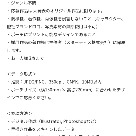
・ジャンル不問
・応募作品は 未発表のオリジナル作品に限ります。
・商標権、著作権、肖像権を侵害しないこと（キャラクター、
他社ブランドロゴ、写真素材の無断使用は不可）
・ポーチにプリント可能なデザインであること
・採用作品の著作権は主催者（スターティス株式会社）に帰属
します。
・お一人様 3点まで
＜データ形式＞
・推奨：JPEG/PNG、350dpi、CMYK、10MB以内
・ポーチサイズ（横150mm × 高さ220mm）に合わせたデザ
インでご応募ください。
＜表現方法＞
・デジタル作成（Illustrator, Photoshopなど）
・手描き作品をスキャンしたデータ