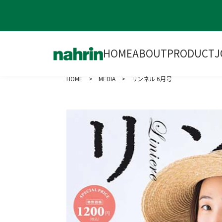
HOME
ABOUT
PRODUCT
J
HOME
>
MEDIA
> リンネル 6月号