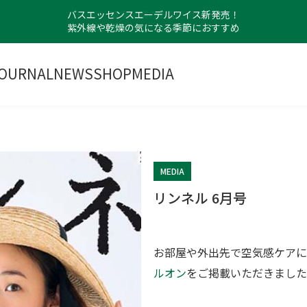
バスエッセンスエーデルワイス新発売！
紫外線や乾燥の気になる季節におすすめ
OURNAL
NEWS
SHOP
MEDIA
MEDIA
リンネル 6月号
お部屋や外出先で空気感ケアに
ルオン
をご掲載いただきました