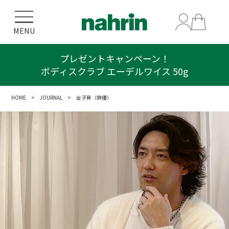
MENU
エーデルワイスシリーズをご購入で
クリアポーチプレゼント！
HOME
>
JOURNAL
> 金子昇（俳優）