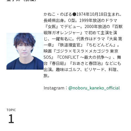
かねこ・のぼる●1974年10月18日生まれ、
長崎県出身。O型。1999年放送のドラマ
『女医』でデビュー。2000年放送の『百獣
戦隊ガオレンジャー』で初めて主演を演
じ、一躍有名に。代表作はドラマ『大奥 第
一章』『鉄道捜査官』『ちむどんどん』。
映画『ゴジラ×モスラ×メカゴジラ 東京
SOS』『CONFLICT ～最大の抗争～』、舞
台『春日局』『おあきと春団治』などにも
出演。趣味はゴルフ、ビリヤード、料理、
旅。
Instagram：
@noboru_kaneko_official
TOPIC
1