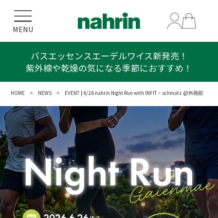
MENU
バスエッセンスエーデルワイス新発売！
プレゼントキャンペーン！
紫外線や乾燥の気になる季節におすすめ！
ボディスクラブ エーデルワイス 50g
HOME
>
NEWS
> EVENT | 6/26 nahrin Night Run with INFIT・schmatz @外苑前