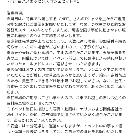
・nahrin バスエッセンス サシェセット×1
注意事項/
※当日は、特典でお渡しする『INFIT』さんのTシャツを上からご着用
可能な服装にご準備をお願いいたします。なお、更衣室は簡易的なお
着替えスペースのみとなりますため、可能な限り事前に動きやすい服
装にお着替えのうえご来場をお願いします。
※応募は先着20名までとなります。人数に達し次第、参加受付を締め
切らせていただく場合がございますので、ご了承ください。
※雨天や天候が荒れる場合、中止の場合がございます。天気予報を考
慮の上、開催については、イベント前日までにお申し込み時に登録い
ただいたメールアドレスへご連絡させていただきます。
※お荷物はオフィス内に置いていただけます。ランニング中にお持ち
いただくことが難しい貴重品もあるかと思いますが、紛失・盗難防止
のため、貴重品はできるだけ最小限でお越しください。なお、紛失・
盗難等につきましては責任を負いかねますので、あらかじめご了承く
ださい。
※駐車場のご用意はございませんので、お車でお越しの際はお近くの
有料駐車場をご利用ください。
※イベント当日に撮影した写真・動画は、ナリンおよび関係各社の
Webサイト、SNS、広告物等で使用させていただく場合がございま
す。あらかじめご了承ください。
※安全には十分配慮して運営いたしますが、イベント中の事故・怪
我・体調不良等につきましては、ご自身での管理をお願いいたしま