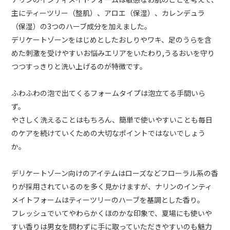
主にティーツリー（整肌）、アロエ（保湿）、カレンデュラ
（保湿）の3つのハーブ成分を加えました。
デリケートゾーンをはじめとしたおしりやワキ、足のうらを含
めた刺激を受けやすいお悩みエリアをいたわり,うるおいを守り
つつすっきりと洗い上げるのが特徴です。
ふわふわの泡で出てくるフォームタイプは泡立てる手間いら
ず。
やさしく洗えることはもちろん、簡単で使いやすいことも毎日
のケアを続けていくための大切なポイントではないでしょう
か。
デリケートゾーン向けのアイテムはローズなどフローラル系の香
りが採用されているのを多く見かけますが、ナリンのインティ
メイトフォームはティーツリーのハーブを基調とした香り。
フレッシュでいてやわらかくほのかな印象で、夏場にも使いや
すい香りは男女を問わずに手に取っていただきやすいのも魅力