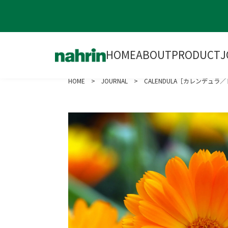
HOME
ABOUT
PRODUCT
J
HOME
>
JOURNAL
> CALENDULA［カレンデュラ