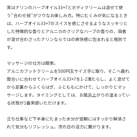
実はナリンのハーブオイル33+7とボディクリームは混ぜて使
う''合わせ技''がツウなお楽しみ方。特にむくみが気になるとき
は、ハーブオイル33+7のスイスを感じさせるようなスッキリと
した特徴的な香りとアルニカのクリアなハーブの香りの、両者
が混ぜ合わさったナリンならではの爽快感に包まれると格別で
す。
マッサージの仕方は簡単。
アルニカフットクリームを500円玉サイズ手に取り、そこへ疲れ
度合いに合わせてハーブオイル33+7を1-2滴たらし、よく混ぜて
から足裏からふくらはぎ、ふとももにかけて、しっかりとマッ
サージします。タイミングとしては、お風呂上がりの温まってい
る状態が1番実感いただけます。
立ち仕事など下半身にたまった水分が翌朝にはすっかり解消さ
れて気分もリフレッシュ。次の日の活力に繋がります。