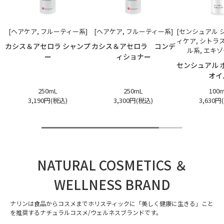
[ヘアケア, フルーティー系]
[ヘアケア, フルーティー系]
[センシュアル 
ィケア, シトラ
カシス＆アセロラ シャンプ
カシス＆アセロラ コンデ
ル系, エキ
ー
ィショナー
センシュアル 
オイ
250mL
250mL
100
3,190円(税込)
3,300円(税込)
3,630円
NATURAL COSMETICS ＆
WELLNESS BRAND
ナリンは食品からコスメまでホリスティックに「美しく健康に生きる」こと
を推奨するナチュラルコスメ/ウェルネスブランドです。