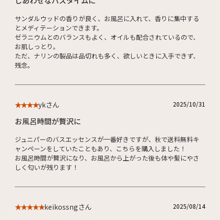
しあわせなバスタイムに
サンダルウッドの香りが良く、お風呂に入れて、香りに集中する
とメディテーションできます。
ゼラニウムとのバランスもよく、オイルも配合されているので、
お肌しっとり。
ただ、ナリンの製品は品切れも多く、欲しいときに入手できず、
残念。
ykさん
2025/10/31
★★★★
お風呂時間が贅沢に
ジュニパーのバスエッセンスが一番好きですが、秋で送料無料キ
ャンペーンをしていたこともあり、こちらを購入しました！
お風呂時間が贅沢になり、お風呂から上がった後も体や髪にやさ
しく匂いが残ります！
keikossngさん
2025/08/14
★★★★★